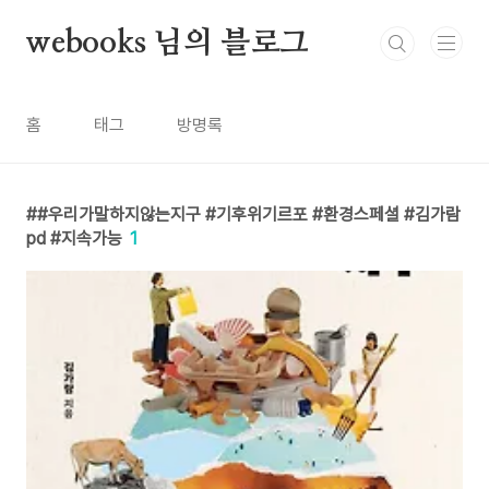
본문 바로가기
webooks 님의 블로그
홈
태그
방명록
#우리가말하지않는지구 #기후위기르포 #환경스페셜 #김가람
pd #지속가능
1