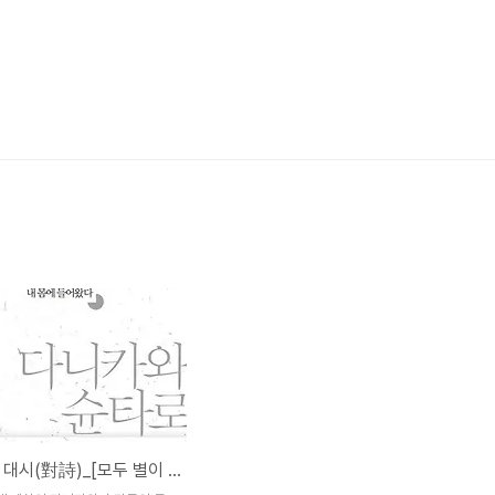
두 거장의 대시(對詩)_[모두 별이 되어 내 몸에 들어왔다]