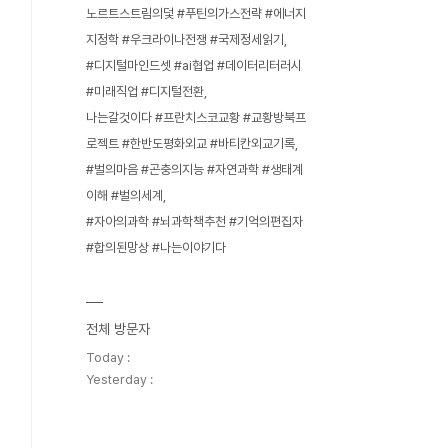
노르트스트림의덫 #푸틴의가스전략 #에너지
지정학 #우크라이나전쟁 #국제정세읽기
#디지털마인드셋 #ai협업 #데이터리터러시
#미래직업 #디지털전환
나는갈것이다 #프란치스코교황 #교황방북프
로젝트 #한반도평화외교 #바티칸외교기록
#벌의마음 #곤충의지능 #자연과학 #생태계
이해 #벌의세계
#자아의과학 #뇌과학책추천 #기억의편집자
#합의된망상 #나는이야기다
전체 방문자
Today :
Yesterday :