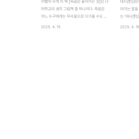
이별의 무게 이 책 [죽음은 돌아가는 것]은 너
대시(對詩)
머학교의 생각 그림책 중 하나이다. 죽음은
어가는 말을
어느 누구에게는 무서움으로 다가올 수도 있
는 '대시(對
지만 사랑하는 사람을 떠나보내는 이의 마음
인과 다니카
2025. 4. 19.
2025. 4. 18
은 누구나 슬플 것이다. 나이나 지위 고하를
한국과 일본
막론하고 죽음은 사람들에게는 큰 충격으로
기 씨를 중
다가온다. 죽음에 대해 전혀 생각하지 않는
니다. 닮지 
사람은 그 무게를 견뎌내기 힘들다. 사회초년
니 받거니하
생일 때 할머니가 돌아가셨다. 가족의 죽음을
담아낸 아름
처음 맞이해서인지 할머니를 떠나보내고 한
말' -전략-
동안 아무런 의욕도 없고 무기력하기만 했던
것이 되기 쉽
기억이 있다. 이후 부모님을 보내드리며 조금
에 다이얼로그
은 더 성숙해진 듯하다. 인간 삶의 완성은 죽
습니다. 혼
음까지라는 생각을 하게 됐고, 영혼이 하늘나
의 관계에 
라로 가셨다는 믿음으로 담담하게 받아들이
데, 대시나 
게 됐다. 이 책을 쓴 이유 이야기가 끝나면 라
생겨나는 것 
는 글에서 다..
조롭지..