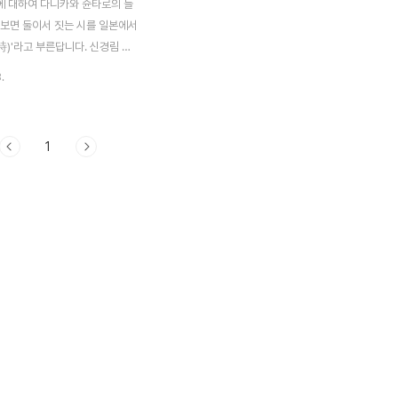
에 대하여 다니카와 슌타로의 들
 보면 둘이서 짓는 시를 일본에서
詩)'라고 부른답니다. 신경림 시
와 슌타로 시인이 함께한 대시는
.
 사이에서, 번역자인 요시카와 나
간에 두고 전자메일로 진행되었습
않은 듯하며 닮은 두 거장이 주거
1
며 써내려간 시는 삶을 진솔하게
다움의 정수입니다. '들어가는
 시는 자칫하면 모놀로그 비슷한
습니다만, 대시는 좋든 싫든 간
(dialogue)가 되지 않을 수 없
자서는 떠오르지 않는 말이 타자와
있어서 뜻밖에 튀어나올 때가 있는
연시의 활력은 바로 그런 점에서
같습니다. 국가 간의 관계가 순