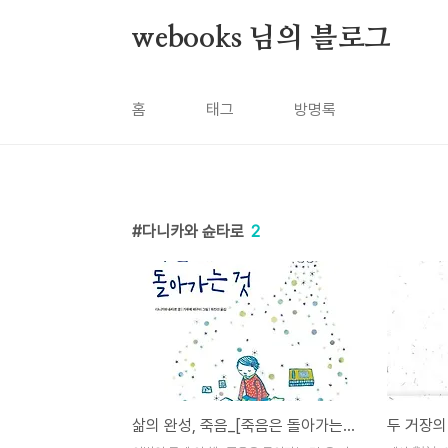
본문 바로가기
webooks 님의 블로그
홈
태그
방명록
다니카와 슌타로
2
삶의 완성, 죽음_[죽음은 돌아가는 것]