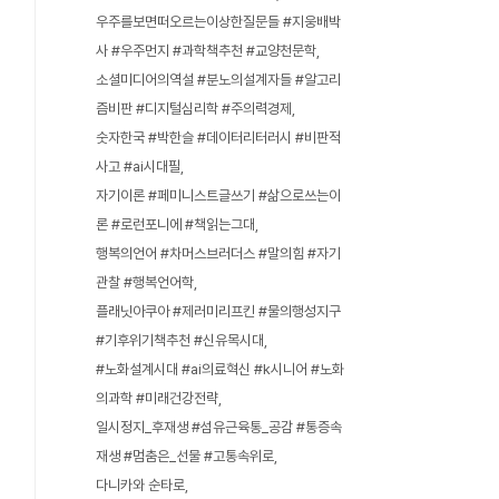
우주를보면떠오르는이상한질문들 #지웅배박
사 #우주먼지 #과학책추천 #교양천문학
소셜미디어의역설 #분노의설계자들 #알고리
즘비판 #디지털심리학 #주의력경제
숫자한국 #박한슬 #데이터리터러시 #비판적
사고 #ai시대필
자기이론 #페미니스트글쓰기 #삶으로쓰는이
론 #로런포니에 #책읽는그대
행복의언어 #차머스브러더스 #말의힘 #자기
관찰 #행복언어학
플래닛아쿠아 #제러미리프킨 #물의행성지구
#기후위기책추천 #신유목시대
#노화설계시대 #ai의료혁신 #k시니어 #노화
의과학 #미래건강전략
일시정지_후재생 #섬유근육통_공감 #통증속
재생 #멈춤은_선물 #고통속위로
다니카와 순타로