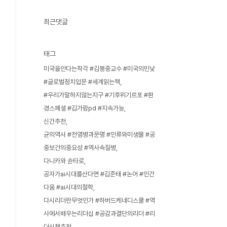
최근댓글
태그
미국을안다는착각 #김봉중교수 #미국의민낯
#글로벌정치입문 #세계읽는책
#우리가말하지않는지구 #기후위기르포 #환
경스페셜 #김가람pd #지속가능
신간추천
균의역사 #전염병과문명 #인류와미생물 #공
중보건의중요성 #역사속질병
다니카와 슌타로
공자가ai시대를산다면 #김준태 #논어 #인간
다움 #ai시대의철학
다시리더란무엇인가 #하버드케네디스쿨 #역
사에서배우는리더십 #공감과결단의리더 #리
더십책추천