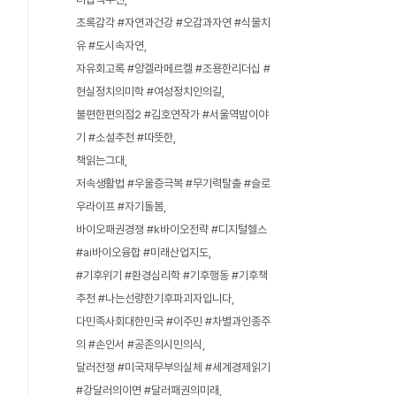
초록감각 #자연과건강 #오감과자연 #식물치
유 #도시속자연
자유회고록 #앙겔라메르켈 #조용한리더십 #
현실정치의미학 #여성정치인의길
불편한편의점2 #김호연작가 #서울역밤이야
기 #소설추천 #따뜻한
책읽는그대
저속생활법 #우울증극복 #무기력탈출 #슬로
우라이프 #자기돌봄
바이오패권경쟁 #k바이오전략 #디지털헬스
#ai바이오융합 #미래산업지도
#기후위기 #환경심리학 #기후행동 #기후책
추천 #나는선량한기후파괴자입니다
다민족사회대한민국 #이주민 #차별과인종주
의 #손인서 #공존의시민의식
달러전쟁 #미국재무부의실체 #세계경제읽기
#강달러의이면 #달러패권의미래