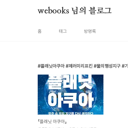
본문 바로가기
webooks 님의 블로그
홈
태그
방명록
플래닛아쿠아 #제러미리프킨 #물의행성지구 #
『플래닛 아쿠아』