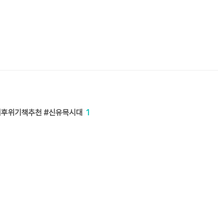
기후위기책추천 #신유목시대
1