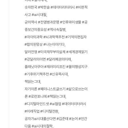
숫자한국 #박한슬 #데이터리터러시 #비판적
사고 #ai시대필
균의역사 #전염병과문명 #인류와미생물 #공
중보건의중요성 #역사속질병
#자아의과학 #뇌과학책추천 #기억의편집자
#합의된망상 #나는이야기다
달러전쟁 #미국재무부의실체 #세계경제읽기
#강달러의이면 #달러패권의미래
플래닛아쿠아 #제러미리프킨 #물의행성지구
#기후위기책추천 #신유목시대
책읽는그대
자기이론 #페미니스트글쓰기 #삶으로쓰는이
론 #로런포니에 #책읽는그대
#디지털마인드셋 #ai협업 #데이터리터러시
#미래직업 #디지털전환
공자가ai시대를산다면 #김준태 #논어 #인간
다움 #ai시대의철학