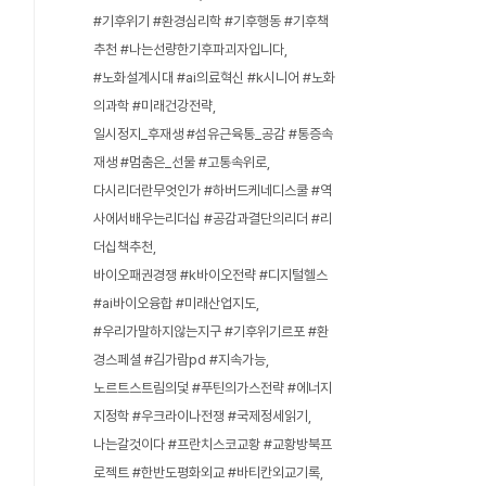
#기후위기 #환경심리학 #기후행동 #기후책
추천 #나는선량한기후파괴자입니다
#노화설계시대 #ai의료혁신 #k시니어 #노화
의과학 #미래건강전략
일시정지_후재생 #섬유근육통_공감 #통증속
재생 #멈춤은_선물 #고통속위로
다시리더란무엇인가 #하버드케네디스쿨 #역
사에서배우는리더십 #공감과결단의리더 #리
더십책추천
바이오패권경쟁 #k바이오전략 #디지털헬스
#ai바이오융합 #미래산업지도
#우리가말하지않는지구 #기후위기르포 #환
경스페셜 #김가람pd #지속가능
노르트스트림의덫 #푸틴의가스전략 #에너지
지정학 #우크라이나전쟁 #국제정세읽기
나는갈것이다 #프란치스코교황 #교황방북프
로젝트 #한반도평화외교 #바티칸외교기록