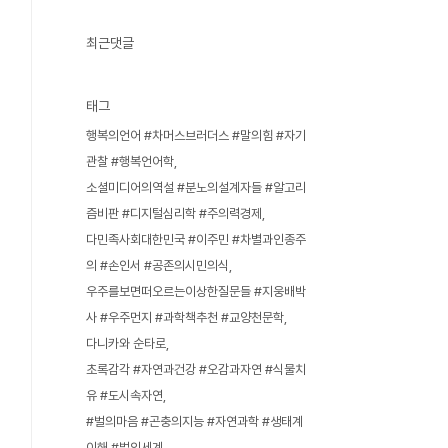
최근댓글
태그
행복의언어 #차머스브러더스 #말의힘 #자기
관찰 #행복언어학
소셜미디어의역설 #분노의설계자들 #알고리
즘비판 #디지털심리학 #주의력경제
다민족사회대한민국 #이주민 #차별과인종주
의 #손인서 #공존의시민의식
우주를보면떠오르는이상한질문들 #지웅배박
사 #우주먼지 #과학책추천 #교양천문학
다니카와 순타로
초록감각 #자연과건강 #오감과자연 #식물치
유 #도시속자연
#벌의마음 #곤충의지능 #자연과학 #생태계
이해 #벌의세계