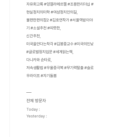
자유회고록 #앙겔라메르켈 #조용한리더십 #
현실정치의미학 #여성정치인의길
불편한편의점2 #김호연작가 #서울역밤이야
기 #소설추천 #따뜻한
신간추천
미국을안다는착각 #김봉중교수 #미국의민낯
#글로벌정치입문 #세계읽는책
다니카와 슌타로
저속생활법 #우울증극복 #무기력탈출 #슬로
우라이프 #자기돌봄
전체 방문자
Today :
Yesterday :