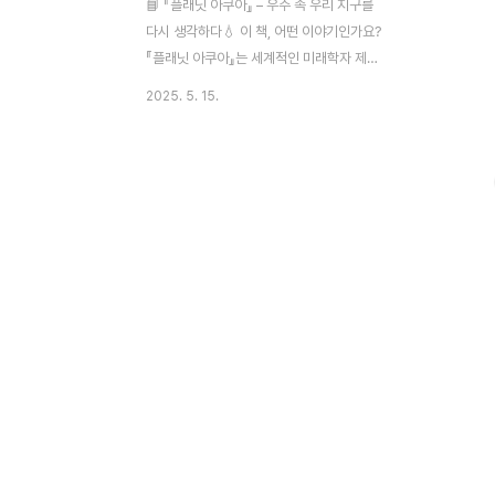
📘 『플래닛 아쿠아』 – 우주 속 우리 지구를
다시 생각하다💧 이 책, 어떤 이야기인가요?
『플래닛 아쿠아』는 세계적인 미래학자 제러
미 리프킨이 지구를 물의 행성으로 다시 바라
2025. 5. 15.
보며, 기존의 문명과 삶의 방식을 뿌리부터
되짚는 책입니다.우리가 ‘땅’ 위에 산다고 믿
었던 생각을 깨고, 지구는 사실상 ‘물’의 질서
에 따라 움직이고 있다는 사실을 밝히며, 기
후 위기 시대의 새로운 생존 전략을 제시합니
다.이 책은 단지 생태 위기를 경고하는 데 그
치지 않고, 어떻게 살아야 할지에 대한 통찰
과 해답을 함께 건넵니다.🌍 주요 내용 요약1.
우리는 땅이 아닌 ‘물의 행성’에 살고 있다인
간의 문명은 ‘물을 가두는 기술’에서 시작되
었습니다.도시, 농업, 산업 등 대부분의 사회
시스템은 물의 흐름을 통제하고 배분하면서
탄..