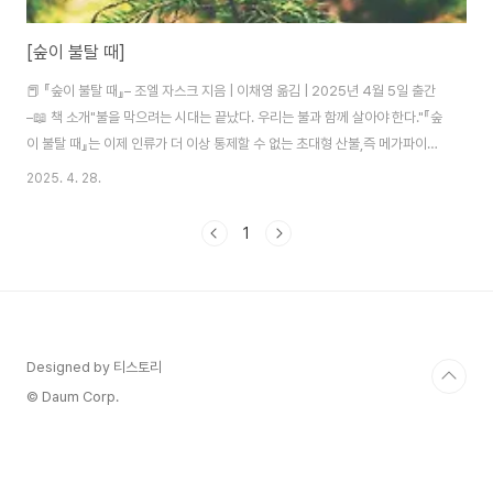
[숲이 불탈 때]
📕 『숲이 불탈 때』– 조엘 자스크 지음 | 이채영 옮김 | 2025년 4월 5일 출간
–📖 책 소개"불을 막으려는 시대는 끝났다. 우리는 불과 함께 살아야 한다."『숲
이 불탈 때』는 이제 인류가 더 이상 통제할 수 없는 초대형 산불,즉 메가파이어
(Megafire) 시대를 살아가야 함을 일깨웁니다.캘리포니아, 호주, 한국 경상도
2025. 4. 28.
까지—세계 곳곳에서 잇따르는 대형 산불은단순한 자연재해가 아니라,인간과
자연의 오랜 관계가 무너진 결과임을 저자는 차분히 짚어냅니다.그리고 제안합
1
니다.우리는 불을 두려워하거나 억제할 것이 아니라,불과 함께 살아가는 새로
운 방식을 배워야 한다고.📚 주요 내용 요약메가파이어의 시대: 기존 산불과는
차원이 다른 초대형 산불의 등장통제 불가능한 자연: 인간의 힘으로는 메가파
이어를 막..
Designed by 티스토리
© Daum Corp.