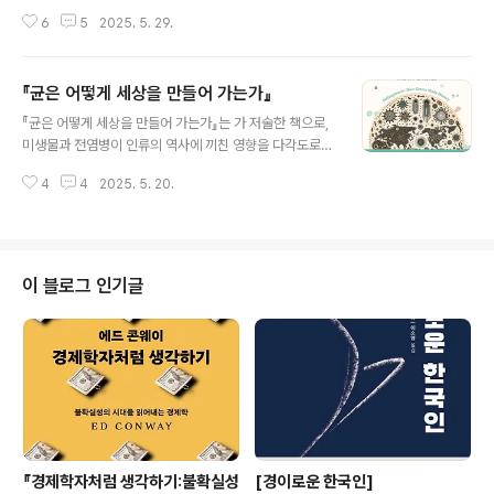
우리가 외면하고 있던 지구의 진실을 마주하게 만듭니다.
6
5
2025. 5. 29.
『우리가 말하지 않는 지구』는 KBS 을 제작한 김가람 PD
가 기후 위기의 현장을 직접 발로 뛰며 기록한 르포르타주
입니다.📚 책 소개이 책은 평범한 한 장의 사진에서 시작됩
『균은 어떻게 세상을 만들어 가는가』
니다. 옷더미를 먹고 있는 소. 그것은 해프닝이 아니라, 가
글 내용
나 중고의류 시장 근처에서 실제로 촬영된 장면이었습니
『균은 어떻게 세상을 만들어 가는가』는 가 저술한 책으로,
다. 김가람 PD는 문득 이렇게 생각합니다. “저 옷더미 속에
미생물과 전염병이 인류의 역사에 끼친 영향을 다각도로
내가 입고 버린 티셔츠가 섞여 있지는 않을까?”그 질문의
조명합니다. 책은 호모 사피엔스의 등장부터 현대의 코로
답을 찾기 위해, 그는 카메라를 들고 지구 곳곳으로 향합니
4
4
2025. 5. 20.
나19 팬데믹까지 약 5만 년의 인류사를 통찰력 있게 풀어
다. 가나, 인도네시아, 멕시코, 콩고민주공화국... 그리고 마
내며, 질병이 문명의 흥망성쇠에 어떻게 작용했는지를 탐
침내 우리 모두..
구합니다.🧬 책의 핵심 요약조너선 케네디는 이 책에서 미
생물과 전염병이 인류의 진화와 문명 발전에 결정적인 역
할을 했다고 주장합니다. 그는 유전학, 생물학, 인류학, 고
이 블로그 인기글
고학, 경제학, 역사 등 다양한 분야의 최신 연구를 바탕으
로, 질병이 인류 사회의 구조와 정치, 경제, 종교에 어떻게
영향을 미쳤는지를 설명합니다.예를 들어, 호모 사피엔스
가 네안데르탈인보다 우위를 점한 이유로 질병에 대한 면
역력을 들며, 유럽 식민지 시대에는 유..
『경제학자처럼 생각하기:불확실성
[경이로운 한국인]