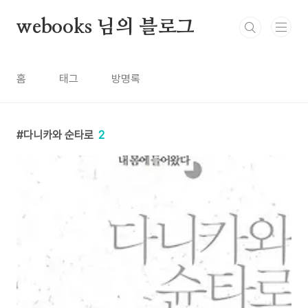
본문 바로가기
webooks 님의 블로그
홈
태그
방명록
다니카와 순타로
2