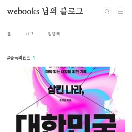
본문 바로가기
webooks 님의 블로그
홈
태그
방명록
중독의진실
1