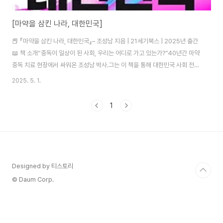
[마약을 삼킨 나라, 대한민국]
📕 『마약을 삼킨 나라, 대한민국』– 조성남 지음 | 21세기북스 | 2025년 출간
📖 책 소개“중독이 일상이 된 사회, 우리는 어디로 가고 있는가?”40년간 마약
중독 치료 현장에서 싸워온 조성남 박사.그는 이 책을 통해 대한민국 사회 전반
에 스며든 마약 문제를 진단합니다.더 이상 연예인이나 특수계층의 문제가 아
2025. 5. 1.
니라,청소년, 직장인, 은퇴자까지‘마약’이 일상의 그림자가 된 지금,우리는 어떤
선택을 해야 할까요?📚 주요 내용 요약1. “대한민국은 지금 마약에 중독되고
1
있다”마약류 적발 건수와 사용자 수가 폭증하고 있음.신종 마약, SNS 유통, 해
외 구매 등 접근성은 점점 쉬워지는 중.2. “마약은 범죄가 아니라 질병이다”마
약 중독은 *‘의지 박약’*의 문제가 아닌, 의학적으로 치료가 필요한 질환...
Designed by 티스토리
© Daum Corp.