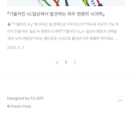
『기울어진 뇌:일상에서 발견하는 좌우 편향의 뇌과학』
🧠 『기울어진 뇌』“왜 우리는 늘 한쪽으로 치우치는가?”좌뇌와 우뇌의 기능 차
이가 만들어낸, 일상 속 편향의 뇌과학『기울어진 뇌』는 일상의 행동과 선택을
‘좌우 뇌의 편향성’이라는 흥미로운 시선으로 풀어낸 아주 특별한 책이에요. 1.
책 소개제목: 기울어진 뇌: 일상에서 발견하는 좌우 편향의 뇌과학저자: 로린 J.
2025. 5. 7.
엘리아스옮긴이: 제효영출판사: RHK(알에이치코리아)출판연도: 2025년페이
지: 319쪽원제: Side Effects: How Left-Brain Right-Brain
1
Differences Shape Everyday Behaviour“왜 우리는 같은 방향으로 돌
아서고, 한쪽 손만 쓰며, 늘 비슷한 쪽 얼굴로 사진을 찍을까?”이런 일상의 편
향성은 단순한 습관이 아닌, 좌뇌와 우뇌의 기능 차이 ..
Designed by 티스토리
© Daum Corp.