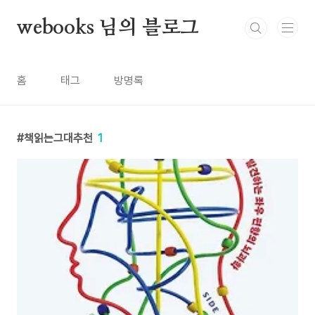
본문 바로가기
webooks 님의 블로그
홈
태그
방명록
책읽는그대추천
1