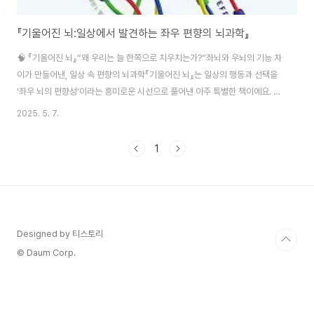
『기울어진 뇌:일상에서 발견하는 좌우 편향의 뇌과학』
🧠 『기울어진 뇌』“왜 우리는 늘 한쪽으로 치우치는가?”좌뇌와 우뇌의 기능 차
이가 만들어낸, 일상 속 편향의 뇌과학『기울어진 뇌』는 일상의 행동과 선택을
‘좌우 뇌의 편향성’이라는 흥미로운 시선으로 풀어낸 아주 특별한 책이에요. 1.
책 소개제목: 기울어진 뇌: 일상에서 발견하는 좌우 편향의 뇌과학저자: 로린 J.
2025. 5. 7.
엘리아스옮긴이: 제효영출판사: RHK(알에이치코리아)출판연도: 2025년페이
지: 319쪽원제: Side Effects: How Left-Brain Right-Brain
1
Differences Shape Everyday Behaviour“왜 우리는 같은 방향으로 돌
아서고, 한쪽 손만 쓰며, 늘 비슷한 쪽 얼굴로 사진을 찍을까?”이런 일상의 편
향성은 단순한 습관이 아닌, 좌뇌와 우뇌의 기능 차이 ..
Designed by 티스토리
© Daum Corp.