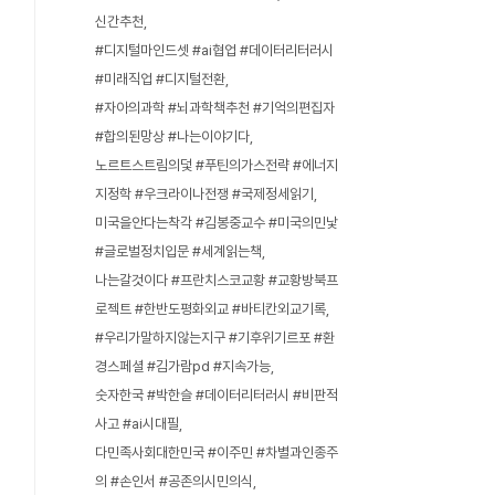
신간추천
#디지털마인드셋 #ai협업 #데이터리터러시
#미래직업 #디지털전환
#자아의과학 #뇌과학책추천 #기억의편집자
#합의된망상 #나는이야기다
노르트스트림의덫 #푸틴의가스전략 #에너지
지정학 #우크라이나전쟁 #국제정세읽기
미국을안다는착각 #김봉중교수 #미국의민낯
#글로벌정치입문 #세계읽는책
나는갈것이다 #프란치스코교황 #교황방북프
로젝트 #한반도평화외교 #바티칸외교기록
#우리가말하지않는지구 #기후위기르포 #환
경스페셜 #김가람pd #지속가능
숫자한국 #박한슬 #데이터리터러시 #비판적
사고 #ai시대필
다민족사회대한민국 #이주민 #차별과인종주
의 #손인서 #공존의시민의식