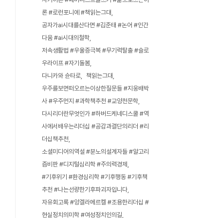
론 #로런포니에 #책읽는그대
공자가ai시대를산다면 #김준태 #논어 #인간
다움 #ai시대의철학
저속생활법 #우울증극복 #무기력탈출 #슬로
우라이프 #자기돌봄
다니카와 슌타로
책읽는그대
우주를보면떠오르는이상한질문들 #지웅배박
사 #우주먼지 #과학책추천 #교양천문학
다시리더란무엇인가 #하버드케네디스쿨 #역
사에서배우는리더십 #공감과결단의리더 #리
더십책추천
소셜미디어의역설 #분노의설계자들 #알고리
즘비판 #디지털심리학 #주의력경제
#기후위기 #환경심리학 #기후행동 #기후책
추천 #나는선량한기후파괴자입니다
자유회고록 #앙겔라메르켈 #조용한리더십 #
현실정치의미학 #여성정치인의길