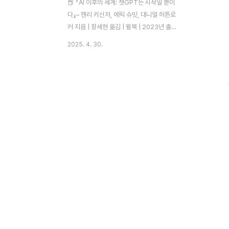
📕 『AI 이후의 세계: 챗GPT는 시작일 뿐이
다』– 헨리 키신저, 에릭 슈밋, 대니얼 허튼로
커 지음 | 장세현 옮김 | 윌북 | 2023년 출간
–📖 책 소개기술 패권 시대, 우리는 어디로
2025. 4. 30.
가는가“AI는 인간이 만든 최초의 존재다. 그
러나 그 존재는 스스로를 이해하지 못한
다.”우리는 지금, 인공지능이 ‘도구’가 아닌
‘존재’가 되는 시대를 향하고 있습니다.『AI 이
후의 세계』는 AI가 인간과 세계를 어떻게 바
꾸고 있는지,그리고 그 변화 속에서 인간은
어떤 질문을 던지고, 어떤 책임을 가져야 하
는지를 이야기합니다.세계적인 전략가 헨리
키신저, 전 구글 CEO 에릭 슈밋,MIT 컴퓨터
과학자인 대니얼 허튼로커—세 명의 저자가
과학·정치·철학의 경계를 넘나들며AI 이후의
문명을 전망합니다.📚 주요 내용 ..