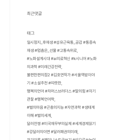
최근댓글
태그
일시정지_후재생 #섬유근육통_공감 #통증속
재생 #멈춤은_선물 #고통속위로
#노화설계시대 #ai의료혁신 #k시니어 #노화
의과학 #미래건강전략
불편한편의점2 #김호연작가 #서울역밤이야
기 #소설추천 #따뜻한
행복의언어 #차머스브러더스 #말의힘 #자기
관찰 #행복언어학
#벌의마음 #곤충의지능 #자연과학 #생태계
이해 #벌의세계
달러전쟁 #미국재무부의실체 #세계경제읽기
#강달러의이면 #달러패권의미래
자기이론 #페미니스트글쓰기 #삶으로쓰는이