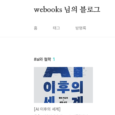
본문 바로가기
webooks 님의 블로그
홈
태그
방명록
ai와 철학
1
[AI 이후의 세계]