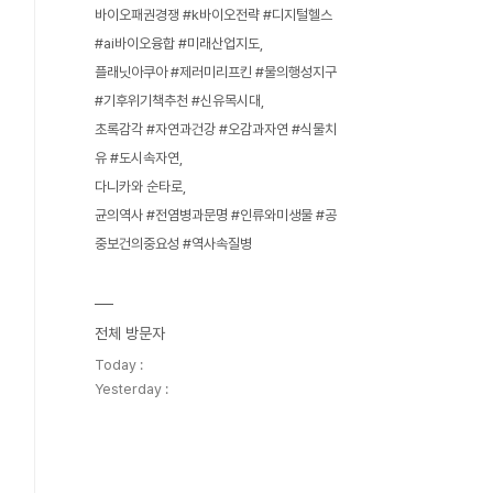
바이오패권경쟁 #k바이오전략 #디지털헬스
#ai바이오융합 #미래산업지도
플래닛아쿠아 #제러미리프킨 #물의행성지구
#기후위기책추천 #신유목시대
초록감각 #자연과건강 #오감과자연 #식물치
유 #도시속자연
다니카와 순타로
균의역사 #전염병과문명 #인류와미생물 #공
중보건의중요성 #역사속질병
전체 방문자
Today :
Yesterday :