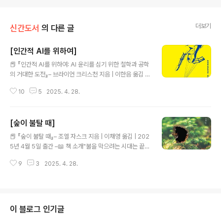
더보기
신간도서
의 다른 글
[인간적 AI를 위하여]
글 내용
📕 『인간적 AI를 위하여: AI 윤리를 심기 위한 철학과 공학
의 거대한 도전』– 브라이언 크리스천 지음 | 이한음 옮김 |
시공사 | 2025년 출간 –📖 책 소개"AI, 인간보다 똑똑하
10
5
2025. 4. 28.
되 인간을 능가하지 않아야 한다!"인공지능이 급속도로 발
전하는 시대.우리는 AI를 자랑스러워하면서도 한편으로 두
려워합니다.『인간적 AI를 위하여』는 이 복잡한 감정 속에
[숲이 불탈 때]
서인간성과 기술의 균형을 고민하는 책입니다.‘정렬 문제
글 내용
(Alignment Problem)’ —AI가 인간의 가치와 목표를
📕 『숲이 불탈 때』– 조엘 자스크 지음 | 이채영 옮김 | 202
제대로 이해하고 따르게 할 수 있는가?이 책은 이 깊은 질
5년 4월 5일 출간 –📖 책 소개"불을 막으려는 시대는 끝났
문에 대해 과학, 철학, 공학의 관점에서 답을 찾아갑니다.
다. 우리는 불과 함께 살아야 한다."『숲이 불탈 때』는 이제
📚 주요 내용 요약1부 예언들:AI의 표현, 공정성, 투명성
9
3
2025. 4. 28.
인류가 더 이상 통제할 수 없는 초대형 산불,즉 메가파이어
문제를 진단합니다.→ "AI는 인간 세계를 제대로 반영..
(Megafire) 시대를 살아가야 함을 일깨웁니다.캘리포니
아, 호주, 한국 경상도까지—세계 곳곳에서 잇따르는 대형
산불은단순한 자연재해가 아니라,인간과 자연의 오랜 관계
가 무너진 결과임을 저자는 차분히 짚어냅니다.그리고 제
이 블로그 인기글
안합니다.우리는 불을 두려워하거나 억제할 것이 아니라,