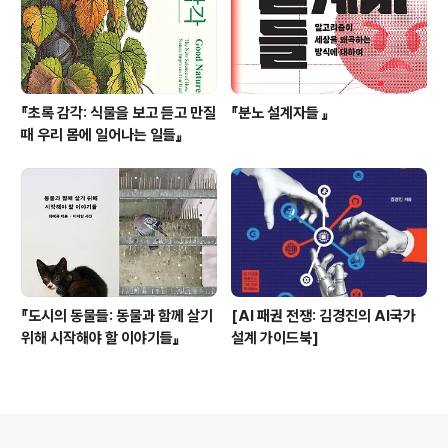
『초록 감각: 식물을 보고 듣고 만질
『분노 설계자들 』
때 우리 몸에 일어나는 일들』
『도시의 동물들: 동물과 함께 살기
[AI 패권 전쟁: 김경진의 AI국가
위해 시작해야 할 이야기들』
설계 가이드북]
의안내